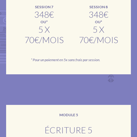
SESSION 7
SESSION 8
348€
348€
OU*
OU*
5 X
5 X
70€/MOIS
70€/MOIS
* Pour un paiement en 5x sans frais par session.
MODULE 5
ÉCRITURE 5