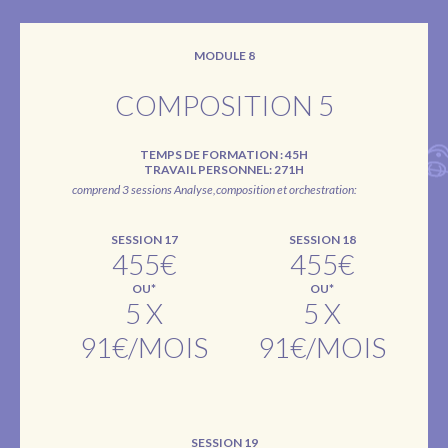
MODULE 8
COMPOSITION 5
TEMPS DE FORMATION : 45H
TRAVAIL PERSONNEL: 271H
comprend 3 sessions Analyse,composition et orchestration:
SESSION 17
SESSION 18
455€
455€
OU*
OU*
5 X
5 X
91€/MOIS
91€/MOIS
SESSION 19