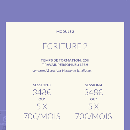
MODULE 2
ÉCRITURE 2
TEMPS DE FORMATION : 25H
TRAVAIL PERSONNEL: 153H
comprend 2 sessions Harmonie & mélodie:
SESSION 3
SESSION 4
348€
348€
OU*
OU*
5 X
5 X
70€/MOIS
70€/MOIS