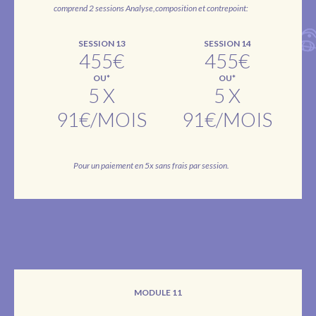
comprend 2 sessions Analyse,composition et contrepoint:
SESSION 13
SESSION 14
455€
455€
OU*
OU*
5 X
5 X
91€/MOIS
91€/MOIS
Pour un paiement en 5x sans frais par session.
MODULE 11