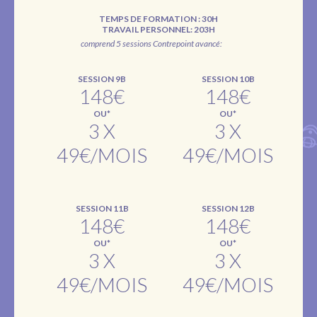
TEMPS DE FORMATION : 30H
TRAVAIL PERSONNEL: 203H
comprend 5 sessions Contrepoint avancé:
SESSION 9B
SESSION 10B
148€
148€
OU*
OU*
3 X
3 X
49€/MOIS
49€/MOIS
SESSION 11B
SESSION 12B
148€
148€
OU*
OU*
3 X
3 X
49€/MOIS
49€/MOIS